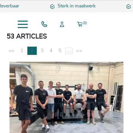
rbaar
Sterk in maatwerk
Snell
(0)
53 ARTICLES
<<
1
2
3
4
5
...
>>