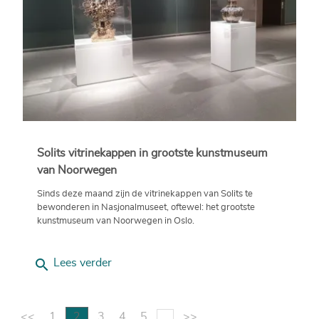
Solits vitrinekappen in grootste kunstmuseum
van Noorwegen
Sinds deze maand zijn de vitrinekappen van Solits te
bewonderen in Nasjonalmuseet, oftewel: het grootste
kunstmuseum van Noorwegen in Oslo.
search
Lees verder
<<
1
2
3
4
5
...
>>