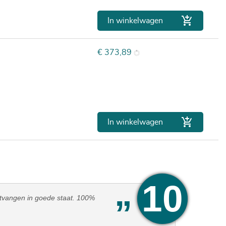

In winkelwagen
Prijs
€ 373,89

In winkelwagen