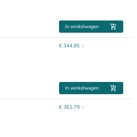

In winkelwagen
Prijs
€ 344,85

In winkelwagen
Prijs
€ 361,79