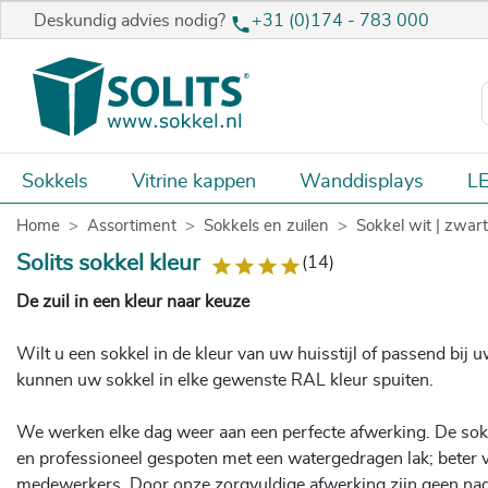
Deskundig advies nodig?
+31 (0)174 - 783 000
Sokkels
Vitrine kappen
Wanddisplays
LE
Home
Assortiment
Sokkels en zuilen
Sokkel wit | zwart 
Solits sokkel kleur
(14)
De zuil in een kleur naar keuze
Wilt u een sokkel in de kleur van uw huisstijl of passend bij u
kunnen uw sokkel in elke gewenste RAL kleur spuiten.
We werken elke dag weer aan een perfecte afwerking. De sokk
en professioneel gespoten met een watergedragen lak; beter v
medewerkers. Door onze zorgvuldige afwerking zijn geen na