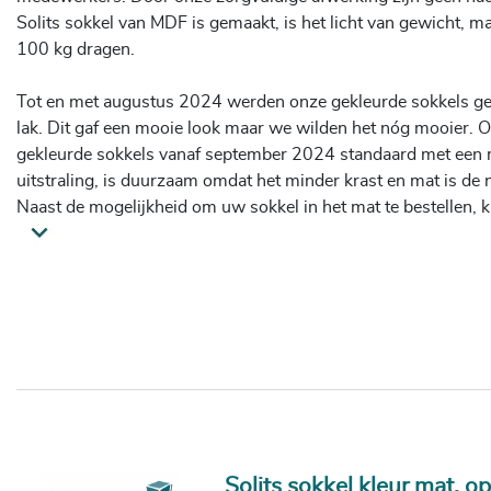
Solits sokkel van MDF is gemaakt, is het licht van gewicht, m
100 kg dragen.
Tot en met augustus 2024 werden onze gekleurde sokkels ge
lak. Dit gaf een mooie look maar we wilden het nóg mooier. 
gekleurde sokkels vanaf september 2024 standaard met een ma
uitstraling, is duurzaam omdat het minder krast en mat is de n
Naast de mogelijkheid om uw sokkel in het mat te bestellen, k
hoogglans bestellen.
Voor de finishing touch hebben zijn onze sokkels voorzien v
viltjes van 4 mm dik (zie foto). De sokkel én uw ondergrond 
beschermd.
Zou u de zuil nog verder willen uitbreiden of personaliseren?
huisstijl, een passende vitrinekap van
plexiglas
of
glas
, of kie
verlichtingsmogelijkheden.
Solits sokkel kleur mat, o