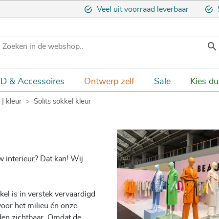
Veel uit voorraad leverbaar

D & Accessoires
Ontwerp zelf
Sale
Kies d
| kleur
Solits sokkel kleur
w interieur? Dat kan! Wij
el is in verstek vervaardigd
oor het milieu én onze
den zichtbaar. Omdat de