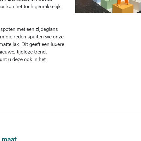
aar kan het toch gemakkelijk
spoten met een zijdeglans
Om die reden spuiten we onze
tte lak. Dit geeft een luxere
ieuwe, tijdloze trend.
unt u deze ook in het
an stevige, op maat gemaakte
worden hierdoor extra
 Dat kan: met uw eigen
s een van de vele LED
p maat