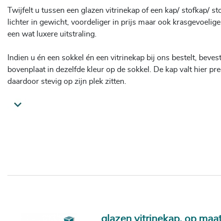
Twijfelt u tussen een glazen vitrinekap of een kap/ stofkap/ sto
lichter in gewicht, voordeliger in prijs maar ook krasgevoelige
een wat luxere uitstraling.
Indien u én een sokkel én een vitrinekap bij ons bestelt, beves
bovenplaat in dezelfde kleur op de sokkel. De kap valt hier pre
daardoor stevig op zijn plek zitten.
De verbinding van de verschillende onderdelen is van museumk
verlijming door middel van de UV lijm. Hierdoor is de lijmver
glashelder.
De randen zijn strak geslepen en met een klein facet afgewerk
Via onze website kunt u kiezen voor een glazen vitrinekap g
glas of 6 mm dik gehard glas. Maar ook voor vitrinekappen g
(bijvoorbeeld gelaagd glas of een speciale kleur) kunt u bij o
tarieven en levertijden vooral contact met ons op.
glazen vitrinekap, op maa