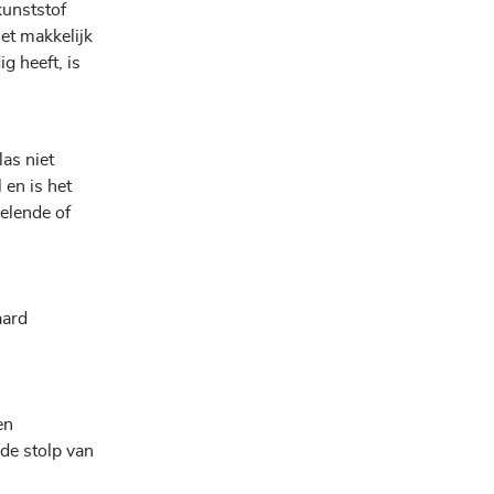
kunststof
et makkelijk
g heeft, is
las niet
 en is het
elende of
aard
en
de stolp van