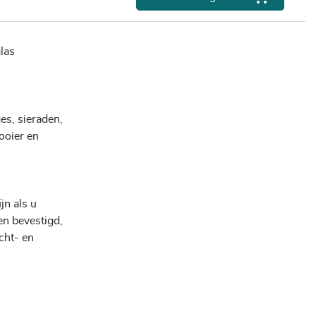
las
es, sieraden,
ooier en
jn als u
en bevestigd,
cht- en