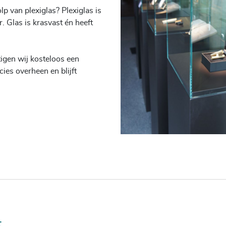
lp van plexiglas? Plexiglas is
r. Glas is krasvast én heeft
tigen wij kosteloos een
cies overheen en blijft
waliteit: een hoge kwaliteit
binding supersterk en
t.
emaakt uit 6 mm dik ongehard
emaakt uit andere glassoorten
ns terecht. Neem voor de
t