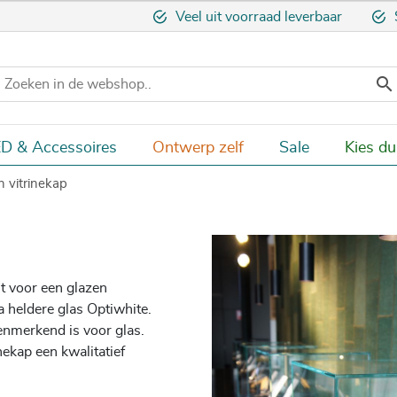
Veel uit voorraad leverbaar

D & Accessoires
Ontwerp zelf
Sale
Kies d
n vitrinekap
t voor een glazen
 heldere glas Optiwhite.
enmerkend is voor glas.
nekap een kwalitatief