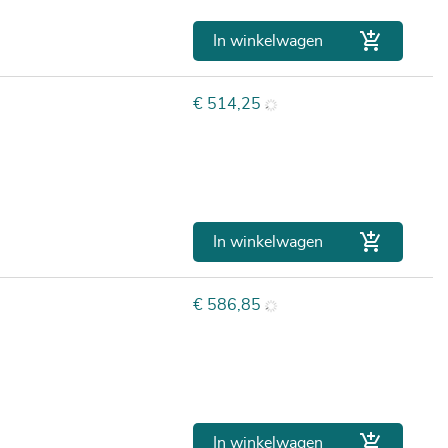

In winkelwagen
Prijs
€ 514,25

In winkelwagen
Prijs
€ 586,85

In winkelwagen