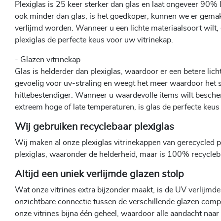
Plexiglas is 25 keer sterker dan glas en laat ongeveer 90% l
ook minder dan glas, is het goedkoper, kunnen we er gemak
verlijmd worden. Wanneer u een lichte materiaalsoort wilt, e
plexiglas de perfecte keus voor uw vitrinekap.
- Glazen vitrinekap
Glas is helderder dan plexiglas, waardoor er een betere lich
gevoelig voor uv-straling en weegt het meer waardoor het st
hittebestendiger. Wanneer u waardevolle items wilt bescher
extreem hoge of late temperaturen, is glas de perfecte keus
Wij gebruiken recyclebaar plexiglas
Wij maken al onze plexiglas vitrinekappen van gerecycled 
plexiglas, waaronder de helderheid, maar is 100% recycleb
Altijd een uniek verlijmde glazen stolp
Wat onze vitrines extra bijzonder maakt, is de UV verlijmde
onzichtbare connectie tussen de verschillende glazen compo
onze vitrines bijna één geheel, waardoor alle aandacht naar h