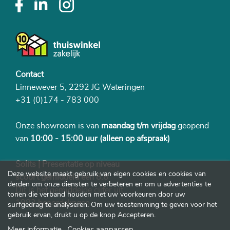
Contact
Linnewever 5, 2292 JG Wateringen
+31 (0)174 - 783 000
Onze showroom is van
maandag t/m vrijdag
geopend
van
10:00 - 15:00 uur
(alleen op afspraak)
Solits | Presentatie op niveau
Deze website maakt gebruik van eigen cookies en cookies van
scoort gemiddeld een 8.8
derden om onze diensten te verbeteren en om u advertenties te
Dit is het gemiddelde cijfer uit
tonen die verband houden met uw voorkeuren door uw
1982 beoordelingen
surfgedrag te analyseren. Om uw toestemming te geven voor het
gebruik ervan, drukt u op de knop Accepteren.
Meer informatie
Cookies aanpassen