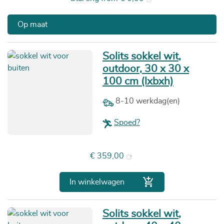
Op maat
Solits sokkel wit,
outdoor, 30 x 30 x
100 cm (lxbxh)
8-10 werkdag(en)
Spoed?
Prijs
€ 359,00

In winkelwagen
Solits sokkel wit,