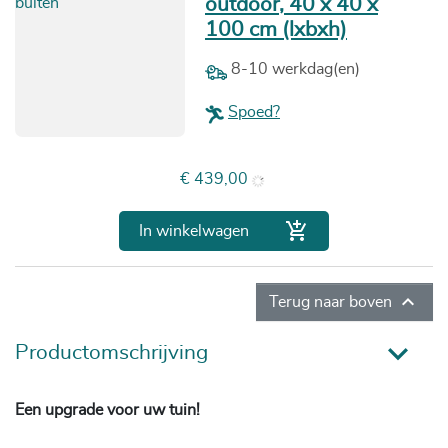
outdoor, 40 x 40 x
100 cm (lxbxh)
8-10 werkdag(en)
Spoed?
Prijs
€ 439,00

In winkelwagen

Terug naar boven
Productomschrijving
Een upgrade voor uw tuin!