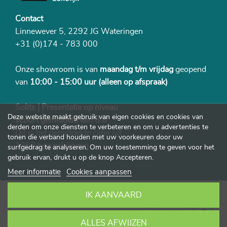
Contact
Linnewever 5, 2292 JG Wateringen
+31 (0)174 - 783 000
Onze showroom is van
maandag t/m vrijdag
geopend
van
10:00 - 15:00 uur
(alleen op afspraak)
Solits | Presentatie op niveau
Deze website maakt gebruik van eigen cookies en cookies van
scoort gemiddeld een 8.8
derden om onze diensten te verbeteren en om u advertenties te
Dit is het gemiddelde cijfer uit
tonen die verband houden met uw voorkeuren door uw
1982 beoordelingen
surfgedrag te analyseren. Om uw toestemming te geven voor het
gebruik ervan, drukt u op de knop Accepteren.
Meer informatie
Cookies aanpassen
IK AANVAARD
ALLES AFWIJZEN