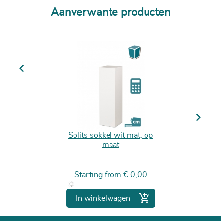
Aanverwante producten
Previous
Next
Solits sokkel wit mat, op
maat
Prijs
Starting from
€ 0,00

In winkelwagen