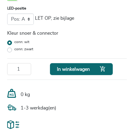
LED-positie
LET OP, zie bijlage
Kleur snoer & connector
conn: wit
conn: zwart

In winkelwagen
0 kg
1-3 werkdag(en)