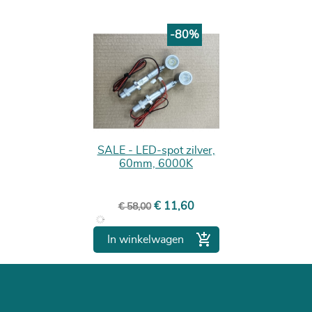
-80%
SALE - LED-spot zilver,
60mm, 6000K
Normale prijs
Prijs
€ 11,60
€ 58,00

In winkelwagen