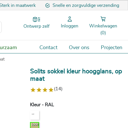
Sterk in maatwerk
Snelle en zorgvuldige verzending
Inloggen
Winkelwagen
Ontwerp zelf
(0)
uurzaam
Contact
Over ons
Projecten
aat
Solits sokkel kleur hoogglans, op
maat
(14)
Kleur - RAL
....
1000