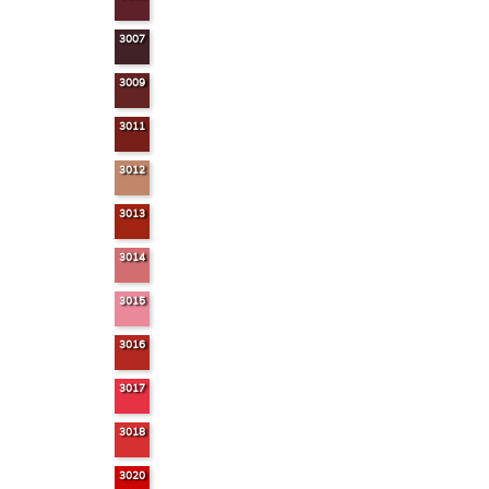
3007
3009
3011
3012
3013
3014
3015
3016
3017
3018
3020