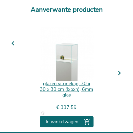
Aanverwante producten
Previous
Next
glazen vitrinekap, 30 x
30 x 30 cm (lxbxh), 6mm
glas
Prijs
€ 337,59

In winkelwagen