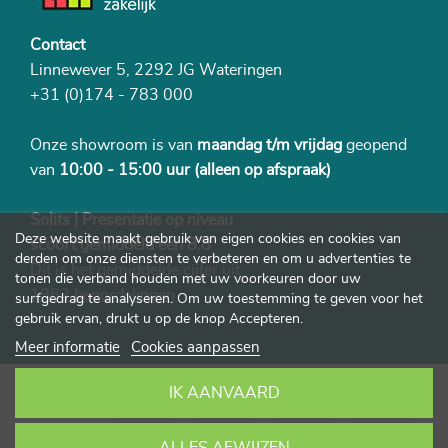
Contact
Linnewever 5, 2292 JG Wateringen
+31 (0)174 - 783 000
Onze showroom is van
maandag t/m vrijdag
geopend
van
10:00 - 15:00 uur
(alleen op afspraak)
Solits | Presentatie op niveau
Deze website maakt gebruik van eigen cookies en cookies van
scoort gemiddeld een 8.8
derden om onze diensten te verbeteren en om u advertenties te
Dit is het gemiddelde cijfer uit
tonen die verband houden met uw voorkeuren door uw
1982 beoordelingen
surfgedrag te analyseren. Om uw toestemming te geven voor het
gebruik ervan, drukt u op de knop Accepteren.
Meer informatie
Cookies aanpassen
IK AANVAARD