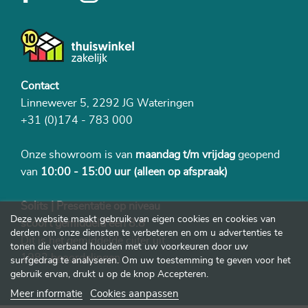
Contact
Linnewever 5, 2292 JG Wateringen
+31 (0)174 - 783 000
Onze showroom is van
maandag t/m vrijdag
geopend
van
10:00 - 15:00 uur
(alleen op afspraak)
Solits | Presentatie op niveau
Deze website maakt gebruik van eigen cookies en cookies van
scoort gemiddeld een 8.8
derden om onze diensten te verbeteren en om u advertenties te
Dit is het gemiddelde cijfer uit
tonen die verband houden met uw voorkeuren door uw
1982 beoordelingen
surfgedrag te analyseren. Om uw toestemming te geven voor het
gebruik ervan, drukt u op de knop Accepteren.
Meer informatie
Cookies aanpassen