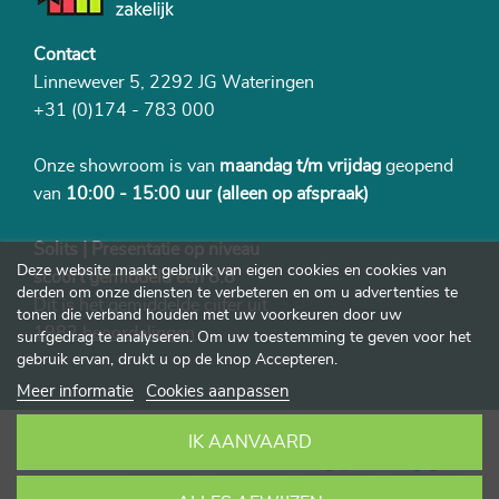
Contact
Linnewever 5, 2292 JG Wateringen
+31 (0)174 - 783 000
Onze showroom is van
maandag t/m vrijdag
geopend
van
10:00 - 15:00 uur
(alleen op afspraak)
Solits | Presentatie op niveau
Deze website maakt gebruik van eigen cookies en cookies van
scoort gemiddeld een 8.8
derden om onze diensten te verbeteren en om u advertenties te
Dit is het gemiddelde cijfer uit
tonen die verband houden met uw voorkeuren door uw
1982 beoordelingen
surfgedrag te analyseren. Om uw toestemming te geven voor het
gebruik ervan, drukt u op de knop Accepteren.
Meer informatie
Cookies aanpassen
IK AANVAARD