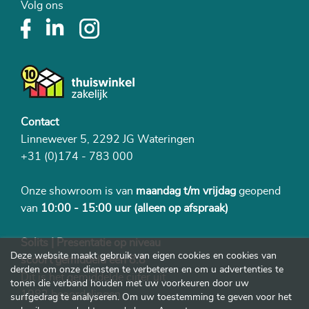
Volg ons
Contact
Linnewever 5, 2292 JG Wateringen
+31 (0)174 - 783 000
Onze showroom is van
maandag t/m vrijdag
geopend
van
10:00 - 15:00 uur
(alleen op afspraak)
Solits | Presentatie op niveau
Deze website maakt gebruik van eigen cookies en cookies van
scoort gemiddeld een 8.8
derden om onze diensten te verbeteren en om u advertenties te
Dit is het gemiddelde cijfer uit
tonen die verband houden met uw voorkeuren door uw
1982 beoordelingen
surfgedrag te analyseren. Om uw toestemming te geven voor het