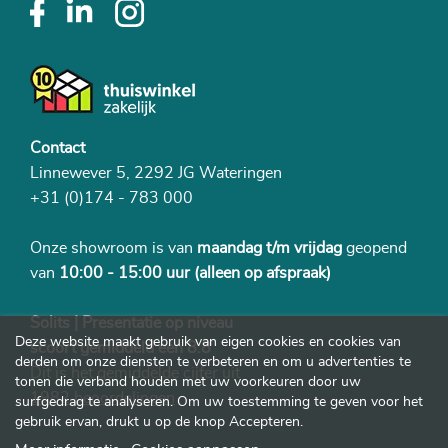
Contact
Linnewever 5, 2292 JG Wateringen
+31 (0)174 - 783 000
Onze showroom is van
maandag t/m vrijdag
geopend
van
10:00 - 15:00 uur
(alleen op afspraak)
Solits | Presentatie op niveau
Deze website maakt gebruik van eigen cookies en cookies van
scoort gemiddeld een 8.8
derden om onze diensten te verbeteren en om u advertenties te
Dit is het gemiddelde cijfer uit
tonen die verband houden met uw voorkeuren door uw
1982 beoordelingen
surfgedrag te analyseren. Om uw toestemming te geven voor het
gebruik ervan, drukt u op de knop Accepteren.