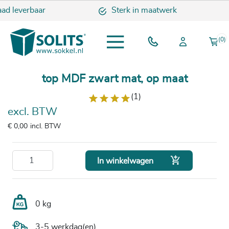
ad leverbaar
Sterk in maatwerk
(0)
top MDF zwart mat, op maat
(1)
excl. BTW
€ 0,00
incl. BTW

In winkelwagen
0 kg
3-5 werkdag(en)