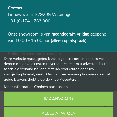
Contact
Linnewever 5, 2292 JG Wateringen
+31 (0)174 - 783 000
Onze showroom is van
maandag t/m vrijdag
geopend
van
10:00 - 15:00 uur
(alleen op afspraak)
Solits | Presentatie op niveau
Deze website maakt gebruik van eigen cookies en cookies van
scoort gemiddeld een 8.8
derden om onze diensten te verbeteren en om u advertenties te
Dit is het gemiddelde cijfer uit
tonen die verband houden met uw voorkeuren door uw
1982 beoordelingen
surfgedrag te analyseren. Om uw toestemming te geven voor het
gebruik ervan, drukt u op de knop Accepteren.
Meer informatie
Cookies aanpassen
IK AANVAARD
ALLES AFWIJZEN