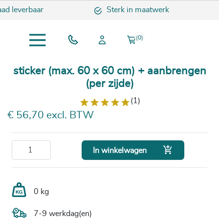
ad leverbaar
Sterk in maatwerk
(0)
sticker (max. 60 x 60 cm) + aanbrengen
(per zijde)
(1)
€ 56,70 excl. BTW

In winkelwagen
0 kg
7-9 werkdag(en)