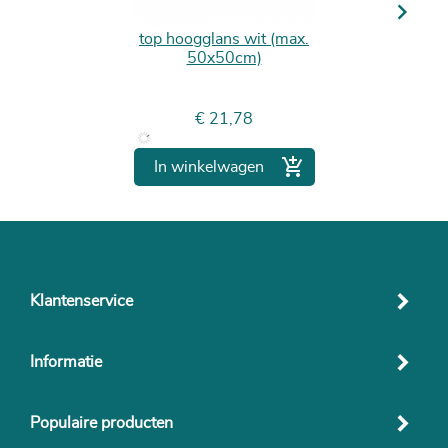
Next
top hoogglans wit (max.
50x50cm)
Prijs
€ 21,78

In winkelwagen
Klantenservice
Informatie
Populaire producten