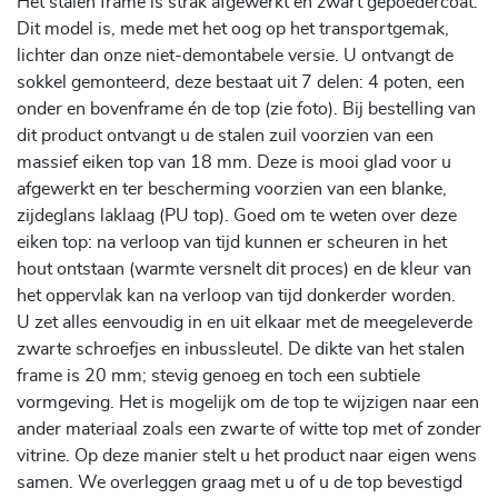
Het stalen frame is strak afgewerkt en zwart gepoedercoat.
Dit model is, mede met het oog op het transportgemak,
lichter dan onze niet-demontabele versie. U ontvangt de
sokkel gemonteerd, deze bestaat uit 7 delen: 4 poten, een
onder en bovenframe én de top (zie foto). Bij bestelling van
dit product ontvangt u de stalen zuil voorzien van een
massief eiken top van 18 mm. Deze is mooi glad voor u
afgewerkt en ter bescherming voorzien van een blanke,
zijdeglans laklaag (PU top). Goed om te weten over deze
eiken top: na verloop van tijd kunnen er scheuren in het
hout ontstaan (warmte versnelt dit proces) en de kleur van
het oppervlak kan na verloop van tijd donkerder worden.
U zet alles eenvoudig in en uit elkaar met de meegeleverde
zwarte schroefjes en inbussleutel. De dikte van het stalen
frame is 20 mm; stevig genoeg en toch een subtiele
vormgeving. Het is mogelijk om de top te wijzigen naar een
ander materiaal zoals een zwarte of witte top met of zonder
vitrine. Op deze manier stelt u het product naar eigen wens
samen. We overleggen graag met u of u de top bevestigd