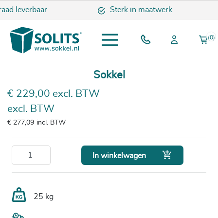
raad leverbaar
Sterk in maatwerk
(0)
Sokkel
€ 229,00 excl. BTW
excl. BTW
€ 277,09
incl. BTW

In winkelwagen
25 kg