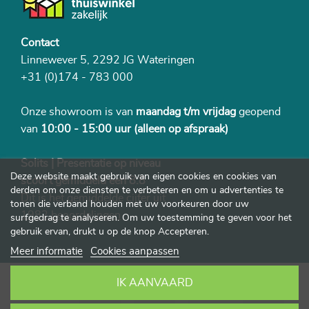
Contact
Linnewever 5, 2292 JG Wateringen
+31 (0)174 - 783 000
Onze showroom is van
maandag t/m vrijdag
geopend
van
10:00 - 15:00 uur
(alleen op afspraak)
Solits | Presentatie op niveau
Deze website maakt gebruik van eigen cookies en cookies van
scoort gemiddeld een 8.8
derden om onze diensten te verbeteren en om u advertenties te
Dit is het gemiddelde cijfer uit
tonen die verband houden met uw voorkeuren door uw
1982 beoordelingen
surfgedrag te analyseren. Om uw toestemming te geven voor het
gebruik ervan, drukt u op de knop Accepteren.
Meer informatie
Cookies aanpassen
IK AANVAARD