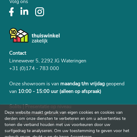
Volg ons
Contact
Linnewever 5, 2292 JG Wateringen
+31 (0)174 - 783 000
Onze showroom is van
maandag t/m vrijdag
geopend
van
10:00 - 15:00 uur
(alleen op afspraak)
Solits | Presentatie op niveau
Deze website maakt gebruik van eigen cookies en cookies van
scoort gemiddeld een 8.8
derden om onze diensten te verbeteren en om u advertenties te
Dit is het gemiddelde cijfer uit
tonen die verband houden met uw voorkeuren door uw
1982 beoordelingen
surfgedrag te analyseren. Om uw toestemming te geven voor het