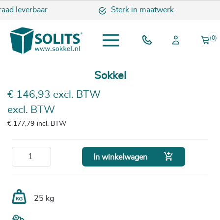
aad leverbaar
Sterk in maatwerk
(0)
Sokkel
€ 146,93 excl. BTW
excl. BTW
€ 177,79
incl. BTW

In winkelwagen
25 kg