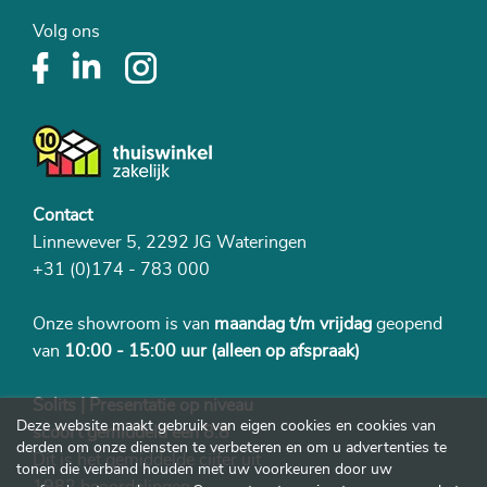
Volg ons
Contact
Linnewever 5, 2292 JG Wateringen
+31 (0)174 - 783 000
Onze showroom is van
maandag t/m vrijdag
geopend
van
10:00 - 15:00 uur
(alleen op afspraak)
Solits | Presentatie op niveau
Deze website maakt gebruik van eigen cookies en cookies van
scoort gemiddeld een 8.8
derden om onze diensten te verbeteren en om u advertenties te
Dit is het gemiddelde cijfer uit
tonen die verband houden met uw voorkeuren door uw
1982 beoordelingen