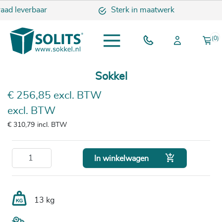
raad leverbaar
Sterk in maatwerk
(0)
Sokkel
€ 256,85 excl. BTW
excl. BTW
€ 310,79
incl. BTW

In winkelwagen
13 kg