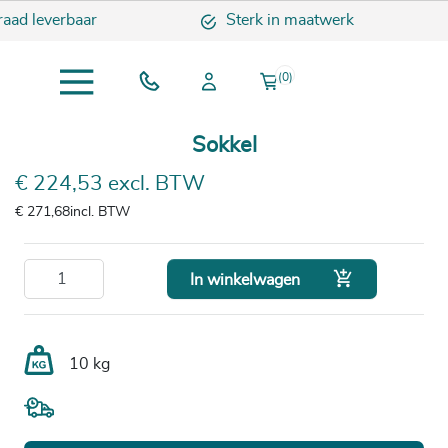
raad leverbaar
Sterk in maatwerk
(0)
Sokkel
€ 224,53 excl. BTW
€ 271,68
incl. BTW

In winkelwagen
10 kg