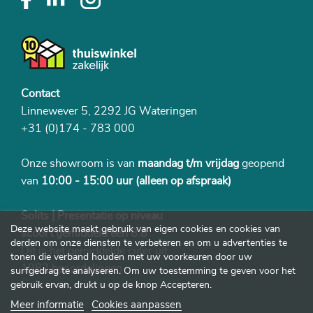
Contact
Linnewever 5, 2292 JG Wateringen
+31 (0)174 - 783 000
Onze showroom is van
maandag t/m vrijdag
geopend
van
10:00 - 15:00 uur
(alleen op afspraak)
Solits | Presentatie op niveau
Deze website maakt gebruik van eigen cookies en cookies van
scoort gemiddeld een 8.8
derden om onze diensten te verbeteren en om u advertenties te
Dit is het gemiddelde cijfer uit
tonen die verband houden met uw voorkeuren door uw
1982 beoordelingen
surfgedrag te analyseren. Om uw toestemming te geven voor het
gebruik ervan, drukt u op de knop Accepteren.
Meer informatie
Cookies aanpassen