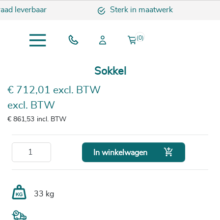
aad leverbaar
Sterk in maatwerk
(0)
Sokkel
€ 712,01 excl. BTW
excl. BTW
€ 861,53
incl. BTW

In winkelwagen
33 kg