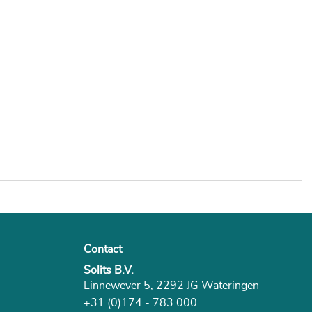
Contact
Solits B.V.
Linnewever 5, 2292 JG Wateringen
+31 (0)174 - 783 000