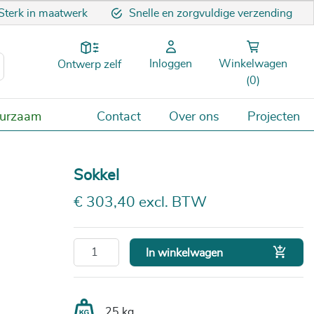
Sterk in maatwerk
Snelle en zorgvuldige verzending
Inloggen
Winkelwagen
Ontwerp zelf
(0)
uurzaam
Contact
Over ons
Projecten
Sokkel
€ 303,40 excl. BTW

In winkelwagen
25 kg