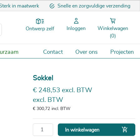
Sterk in maatwerk
Snelle en zorgvuldige verzending
Inloggen
Winkelwagen
Ontwerp zelf
(0)
uurzaam
Contact
Over ons
Projecten
Sokkel
€ 248,53 excl. BTW
excl. BTW
€ 300,72
incl. BTW

In winkelwagen