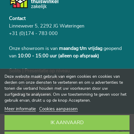
Contact
Linnewever 5, 2292 JG Wateringen
+31 (0)174 - 783 000
Onze showroom is van
maandag t/m vrijdag
geopend
van
10:00 - 15:00 uur
(alleen op afspraak)
Solits | Presentatie op niveau
Deze website maakt gebruik van eigen cookies en cookies van
scoort gemiddeld een 8.8
derden om onze diensten te verbeteren en om u advertenties te
Dit is het gemiddelde cijfer uit
tonen die verband houden met uw voorkeuren door uw
1982 beoordelingen
surfgedrag te analyseren. Om uw toestemming te geven voor het
gebruik ervan, drukt u op de knop Accepteren.
Meer informatie
Cookies aanpassen
IK AANVAARD