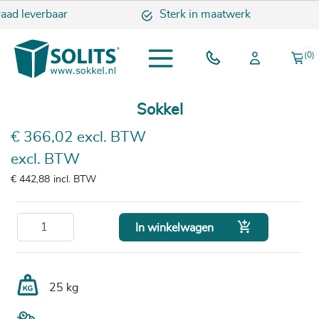
aad leverbaar
Sterk in maatwerk
(0)
Sokkel
€ 366,02 excl. BTW
excl. BTW
€ 442,88
incl. BTW

In winkelwagen
25 kg