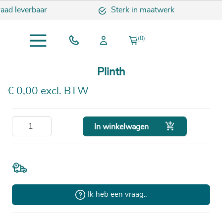
raad leverbaar
Sterk in maatwerk
(0)
Plinth
€ 0,00 excl. BTW

In winkelwagen
Ik heb een vraag..