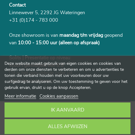
Contact
Linnewever 5, 2292 JG Wateringen
+31 (0)174 - 783 000
Onze showroom is van
maandag t/m vrijdag
geopend
van
10:00 - 15:00 uur
(alleen op afspraak)
Solits | Presentatie op niveau
Deze website maakt gebruik van eigen cookies en cookies van
scoort gemiddeld een 8.8
derden om onze diensten te verbeteren en om u advertenties te
Dit is het gemiddelde cijfer uit
tonen die verband houden met uw voorkeuren door uw
1982 beoordelingen
surfgedrag te analyseren. Om uw toestemming te geven voor het
gebruik ervan, drukt u op de knop Accepteren.
Meer informatie
Cookies aanpassen
IK AANVAARD
ALLES AFWIJZEN