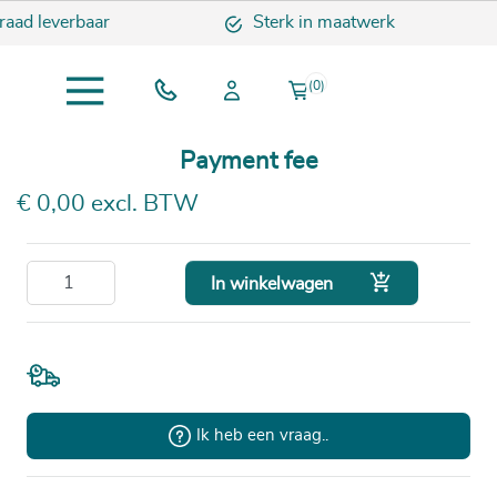
raad leverbaar
Sterk in maatwerk
(0)
Payment fee
€ 0,00 excl. BTW

In winkelwagen
Ik heb een vraag..