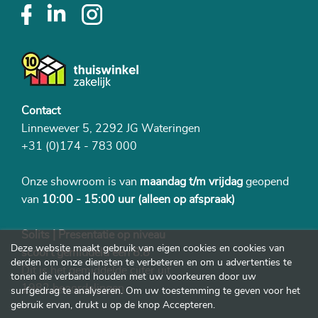
Contact
Linnewever 5, 2292 JG Wateringen
+31 (0)174 - 783 000
Onze showroom is van
maandag t/m vrijdag
geopend
van
10:00 - 15:00 uur
(alleen op afspraak)
Solits | Presentatie op niveau
Deze website maakt gebruik van eigen cookies en cookies van
scoort gemiddeld een 8.8
derden om onze diensten te verbeteren en om u advertenties te
Dit is het gemiddelde cijfer uit
tonen die verband houden met uw voorkeuren door uw
1982 beoordelingen
surfgedrag te analyseren. Om uw toestemming te geven voor het
gebruik ervan, drukt u op de knop Accepteren.