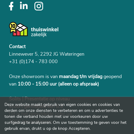
Contact
Linnewever 5, 2292 JG Wateringen
+31 (0)174 - 783 000
Onze showroom is van
maandag t/m vrijdag
geopend
van
10:00 - 15:00 uur
(alleen op afspraak)
Solits | Presentatie op niveau
Deze website maakt gebruik van eigen cookies en cookies van
scoort gemiddeld een 8.8
derden om onze diensten te verbeteren en om u advertenties te
Dit is het gemiddelde cijfer uit
tonen die verband houden met uw voorkeuren door uw
1982 beoordelingen
surfgedrag te analyseren. Om uw toestemming te geven voor het
gebruik ervan, drukt u op de knop Accepteren.