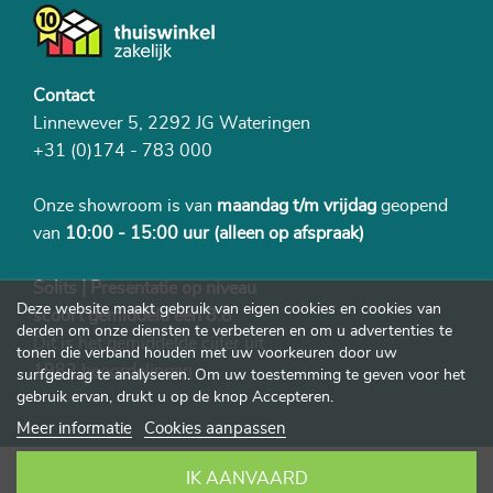
Contact
Linnewever 5, 2292 JG Wateringen
+31 (0)174 - 783 000
Onze showroom is van
maandag t/m vrijdag
geopend
van
10:00 - 15:00 uur
(alleen op afspraak)
Solits | Presentatie op niveau
Deze website maakt gebruik van eigen cookies en cookies van
scoort gemiddeld een 8.8
derden om onze diensten te verbeteren en om u advertenties te
Dit is het gemiddelde cijfer uit
tonen die verband houden met uw voorkeuren door uw
1982 beoordelingen
surfgedrag te analyseren. Om uw toestemming te geven voor het
gebruik ervan, drukt u op de knop Accepteren.
Meer informatie
Cookies aanpassen
IK AANVAARD